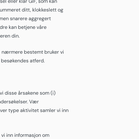
sel eller klar GIF, som kan
ummeret ditt, klokkeslett og
, men snarere aggregert
edre kan betjene våre
eren din.
t – nærmere bestemt bruker vi
å besøkendes atferd.
vi disse årsakene som (i)
 undersøkelser. Vær
ver type aktivitet samler vi inn
 vi inn informasjon om