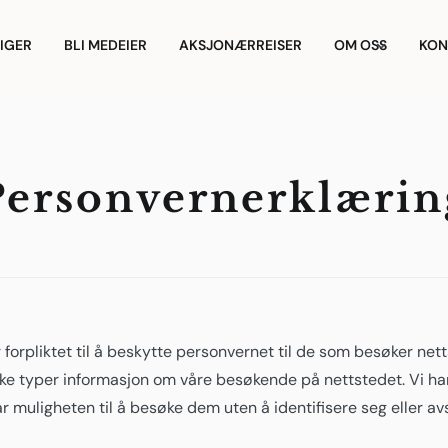
IGER
BLI MEDEIER
AKSJONÆRREISER
OM OSS
KON
Personvernerklærin
 forpliktet til å beskytte personvernet til de som besøker net
like typer informasjon om våre besøkende på nettstedet. Vi har
ar muligheten til å besøke dem uten å identifisere seg eller av