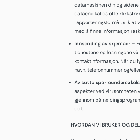
datamaskinen din og sidene d
dataene kalles ofte klikkstr
rapporteringsformål, slik at
med å finne informasjon raske
Innsending av skjemaer –
En
tjenestene og løsningene våre
kontaktinformasjon. Når du f
navn, telefonnummer og/elle
Avlsutte spørreundersøkels
aspekter ved virksomheten v
gjennom påmeldingsprogrammer
det.
HVORDAN VI BRUKER OG DE