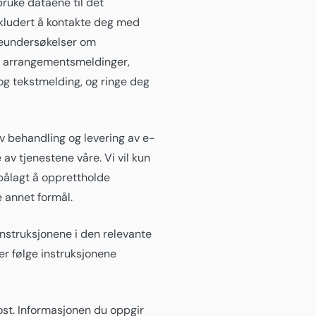
bruke dataene til det
nkludert å kontakte deg med
rreundersøkelser om
v, arrangementsmeldinger,
og tekstmelding, og ringe deg
av behandling og levering av e-
 av tjenestene våre. Vi vil kun
 pålagt å opprettholde
e annet formål.
instruksjonene i den relevante
er følge instruksjonene
post. Informasjonen du oppgir