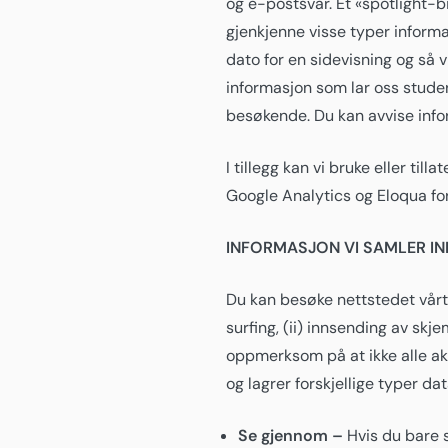
og e-postsvar. Et «spotlight-bi
gjenkjenne visse typer inform
dato for en sidevisning og så 
informasjon som lar oss stude
besøkende. Du kan avvise infor
I tillegg kan vi bruke eller ti
Google Analytics og Eloqua fo
INFORMASJON VI SAMLER IN
Du kan besøke nettstedet vårt 
surfing, (ii) innsending av skje
oppmerksom på at ikke alle akti
og lagrer forskjellige typer dat
Se gjennom –
Hvis du bare s