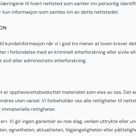
rklæringene til hvert nettsted som samler inn personlig identi
 kun informasjon som samles inn av dette nettstedet.
JON
g til kundeinformasjon når vi i god tro mener at loven krever de
er i forbindelse med en kriminell etterforskning eller sivile 
ivil eller administrativ etterforskning.
t er opphavsrettsbeskyttet materialet som eies av oss. Det er
ndres uten varsel. Vi forbeholder oss alle rettigheter til netts
 immaterielle rettigheter.
r». Vi gir ingen garantier av noe slag, verken uttrykte eller un
n, egnetheten, aktualiteten, tilgjengeligheten eller pålitelighe