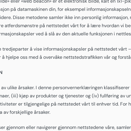
lde» eller «web beacon» er et elektronisk bilde, kalt en 1x1-pik
asjon på datamaskinen din, for eksempel informasjonskapseln
videre. Disse metodene samler ikke inn personlig informasjon
re atferdsmønstre på nettstedet vårt for å lære hvordan vi b
masjonskapsler ved å slå av den aktuelle funksjonen i nettles
llate tredjeparter å vise informasjonskapsler på nettstedet vår
r å hjelpe oss med å overvåke nettstedstrafikken vår og forst
N
av ulike årsaker. I denne personvernerklæringen klassifiserer 
maer, (iii) kjøp av produkter og tjenester og (iv) fullføring av
viteter er tilgjengelige på nettstedet vårt til enhver tid. For h
a av forskjellige årsaker.
er gjennom eller navigerer gjennom nettstedene våre, samler