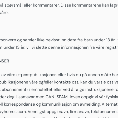
kte på spørsmål eller kommentarer. Disse kommentarene kan lagr
våre.
onvern og samler ikke bevisst inn data fra barn under 13 år. Hvi
under 13 år, vil vi slette denne informasjonen fra våre regist
NSER
 av våre e-postpublikasjoner, eller hvis du på annen måte har
publikasjonene våre og/eller kontakte oss, kan du varsle oss 
t abonnement» i emnefeltet eller ved å følge instruksjonene 
nder deg. I samsvar med CAN-SPAM-loven oppgir vi vår fysiske
ll korrespondanse og kommunikasjon om avmelding. Alternativ
yhomes.com. Vennligst oppgi navn, firmanavn, telefonnumme