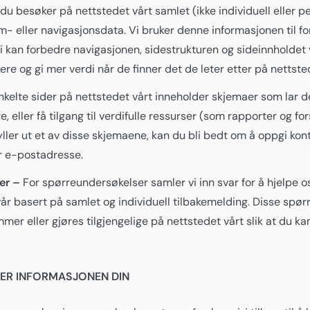
u besøker på nettstedet vårt samlet (ikke individuell eller pe
øm- eller navigasjonsdata. Vi bruker denne informasjonen til f
 vi kan forbedre navigasjonen, sidestrukturen og sideinnholdet
re og gi mer verdi når de finner det de leter etter på nettste
kelte sider på nettstedet vårt inneholder skjemaer som lar 
, eller få tilgang til verdifulle ressurser (som rapporter og f
yller ut et av disse skjemaene, kan du bli bedt om å oppgi ko
r e-postadresse.
er –
For spørreundersøkelser samler vi inn svar for å hjelpe o
år basert på samlet og individuell tilbakemelding. Disse sp
 eller gjøres tilgjengelige på nettstedet vårt slik at du ka
LER INFORMASJONEN DIN