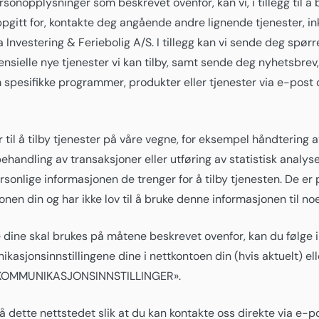
sonopplysninger som beskrevet ovenfor, kan vi, i tillegg til å 
ppgitt for, kontakte deg angående andre lignende tjenester, i
ra Investering & Feriebolig A/S. I tillegg kan vi sende deg spø
ensielle nye tjenester vi kan tilby, samt sende deg nyhetsbre
 spesifikke programmer, produkter eller tjenester via e-post 
r til å tilby tjenester på våre vegne, for eksempel håndtering 
ehandling av transaksjoner eller utføring av statistisk analyse
sonlige informasjonen de trenger for å tilby tjenesten. De er
jonen din og har ikke lov til å bruke denne informasjonen til no
 dine skal brukes på måtene beskrevet ovenfor, kan du følge 
sjonsinnstillingene dine i nettkontoen din (hvis aktuelt) ell
 «KOMMUNIKASJONSINNSTILLINGER».
å dette nettstedet slik at du kan kontakte oss direkte via e-