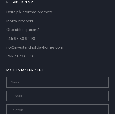
BLI AKSJONÆR
Delta på informasjonsmøte
Motta prospekt
Ofte stilte spørsmål
+45 93 86 92 96
no@investandholidayhomes.com
CVR 41 79 63 40​
MOTTA MATERIALET