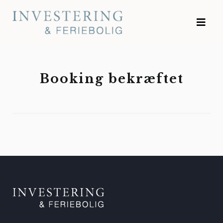
Hopp
til
Investering & Feriebolig
innhold
Booking bekræftet