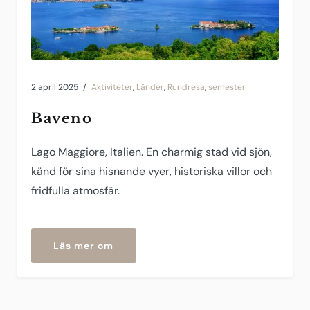
2 april 2025
Aktiviteter
,
Länder
,
Rundresa
,
semester
Baveno
Lago Maggiore, Italien. En charmig stad vid sjön,
känd för sina hisnande vyer, historiska villor och
fridfulla atmosfär.
”Baveno”
Läs mer om