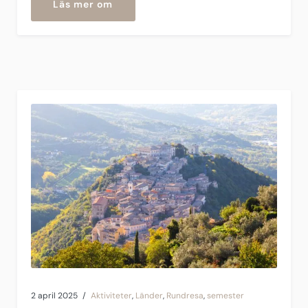
”Anzio”
Läs mer om
2 april 2025
Aktiviteter
,
Länder
,
Rundresa
,
semester