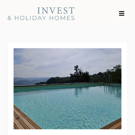
Gå
Invest and Holiday
till
Homes
innehållet
Blogg