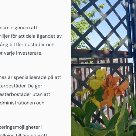
onomin genom att
iljer för att dela ägandet av
ång till fler bostäder och
r varje investerare.
es är specialiserade på att
sterbostäder. De ger
mesterbostäder utan att
dministrationen och
eringsmöjligheter i
tällning till äganderätt,