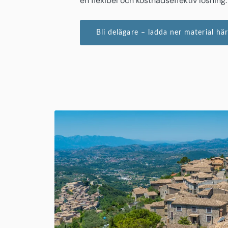
en flexibel och kostnadseffektiv lösning.
Bli delägare – ladda ner material här