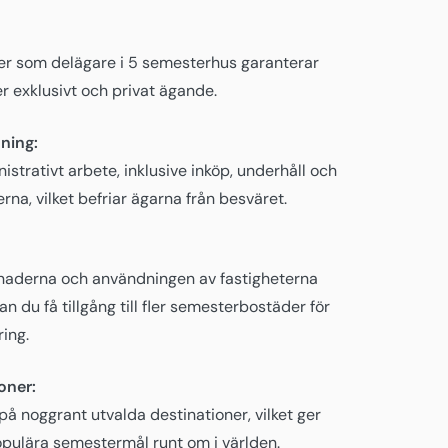
er som delägare i 5 semesterhus garanterar
r exklusivt och privat ägande.
tning:
nistrativt arbete, inklusive inköp, underhåll och
rna, vilket befriar ägarna från besväret.
naderna och användningen av fastigheterna
n du få tillgång till fler semesterbostäder för
ring.
oner:
på noggrant utvalda destinationer, vilket ger
populära semestermål runt om i världen.