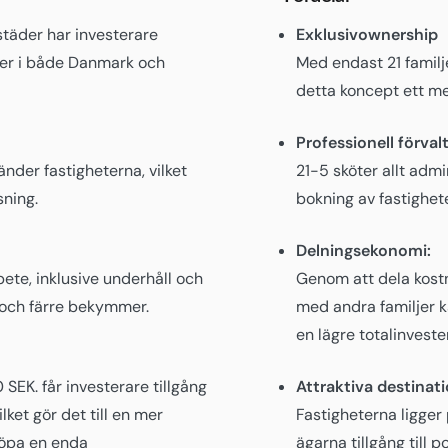
täder har investerare
Exklusivownership
heter i både Danmark och
Med endast 21 familj
detta koncept ett me
Professionell förval
nder fastigheterna, vilket
21-5 sköter allt admi
sning.
bokning av fastighete
Delningsekonomi:
bete, inklusive underhåll och
Genom att dela kost
d och färre bekymmer.
med andra familjer ka
en lägre totalinveste
SEK. får investerare tillgång
Attraktiva destinati
lket gör det till en mer
Fastigheterna ligger 
köpa en enda
ägarna tillgång till 