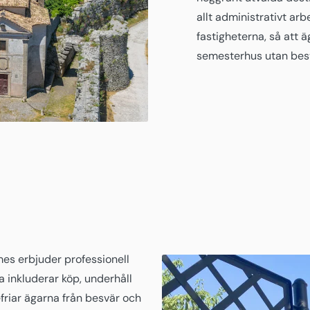
allt administrativt arb
fastigheterna, så att 
semesterhus utan besv
es erbjuder professionell
a inkluderar köp, underhåll
efriar ägarna från besvär och