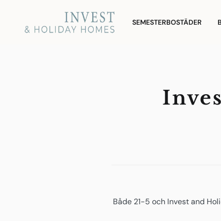
Gå
Invest and Holiday
till
SEMESTERBOSTÄDER
Homes
innehållet
Inve
Både 21-5 och Invest and Holi