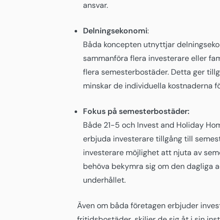
ansvar.
Delningsekonomi
:
Båda koncepten utnyttjar delningsek
sammanföra flera investerare eller fam
flera semesterbostäder. Detta ger tillg
minskar de individuella kostnaderna fö
Fokus på semesterbostäder:
Både 21-5 och Invest and Holiday Hom
erbjuda investerare tillgång till seme
investerare möjlighet att njuta av se
behöva bekymra sig om den dagliga a
underhållet.
Även om båda företagen erbjuder invest
fritidsbostäder, skiljer de sig åt i sin ins