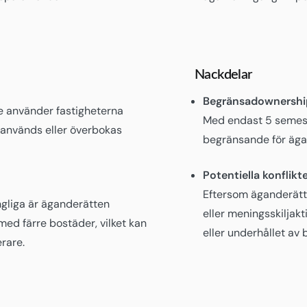
Nackdelar
Begränsadownershi
e använder fastigheterna
Med endast 5 semest
eranvänds eller överbokas
begränsande för ägarn
Potentiella konflikte
Eftersom äganderätte
gliga är äganderätten
eller meningsskiljak
ed färre bostäder, vilket kan
eller underhållet av
erare.