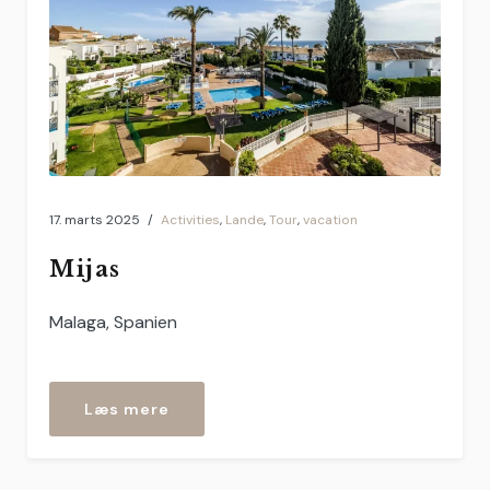
17. marts 2025
Activities
,
Lande
,
Tour
,
vacation
Mijas
Malaga, Spanien
“Mijas”
Læs mere