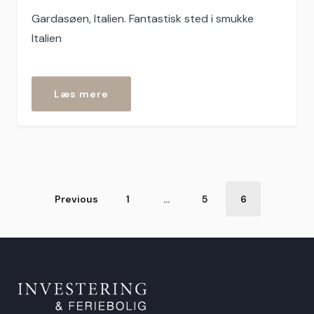
Gardasøen, Italien. Fantastisk sted i smukke
Italien
“Torri
Læs mere
del
Benaco”
Indlægsinddeling
Previous
1
…
5
6