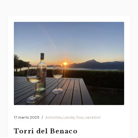
17. marts 2025
Activities
,
Lande
,
Tour
,
vacation
Torri del Benaco