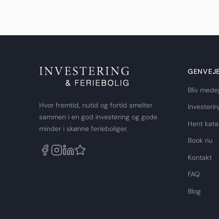
GENVEJ
Bliv mede
Hvor fremtid, nutid og fortid smelter
Investerin
sammen i en god investering og gode
Hent kata
minder i skønne ferieboliger.
Book nu
Kontakt
FAQ
Blog