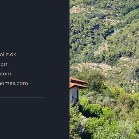
lig.dk
com
.com
yhomes.com