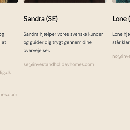
Sandra (SE)
Lone 
og
Sandra hjælper vores svenske kunder
Lone hj
l at
og guider dig trygt gennem dine
står klar
overvejelser.
no@inve
se@investandholidayhomes.com
ig.dk
mes.com