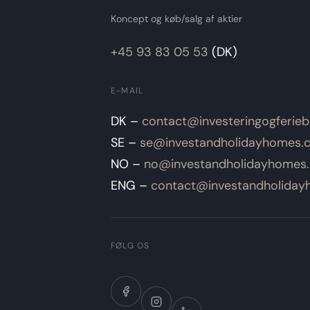
Koncept og køb/salg af aktier
+45 93 83 05 53
(DK)
E-MAIL
DK –
contact@investeringogferiebo
SE –
se@investandholidayhomes.
NO –
no@investandholidayhomes
ENG –
contact@investandholida
FØLG OS