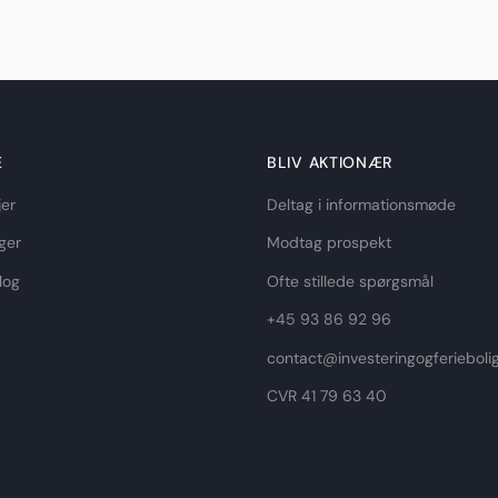
E
BLIV AKTIONÆR
jer
Deltag i informationsmøde
ger
Modtag prospekt
log
Ofte stillede spørgsmål
+45 93 86 92 96
contact@investeringogferieboli
CVR 41 79 63 40​