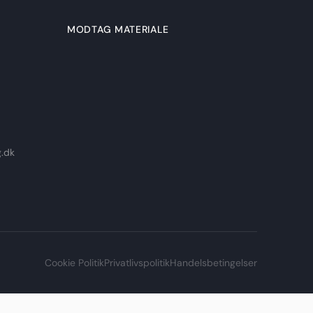
MODTAG MATERIALE
g.dk
Cookie Politik
Privatlivspolitik
Handelsbetingelser