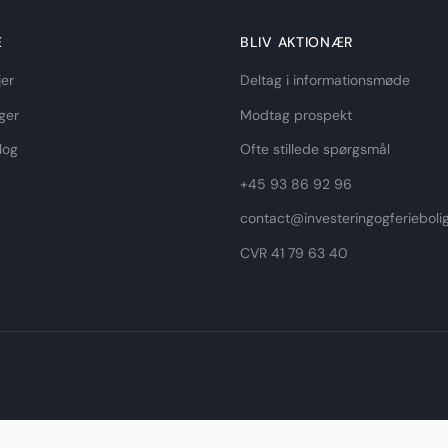
E
BLIV AKTIONÆR
jer
Deltag i informationsmøde
ger
Modtag prospekt
log
Ofte stillede spørgsmål
+45 93 86 92 96
contact@investeringogferieboli
CVR 41 79 63 40​