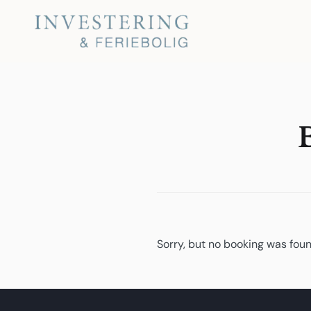
Skip
to
Investering og Feriebolig
content
Sorry, but no booking was foun