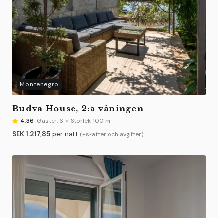
Montenegro
Budva House, 2:a våningen
4,36
Gäster:
6
Storlek:
100 m
SEK
1.217,85
per natt
(+skatter och avgifter)