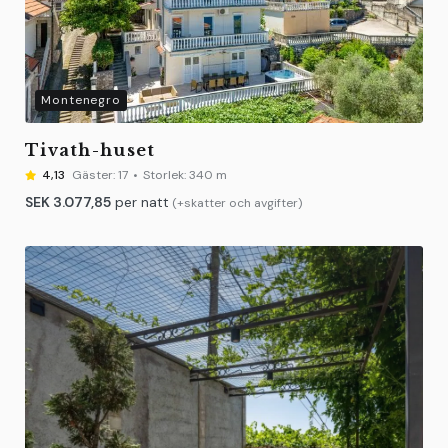
Montenegro
Tivath-huset
4,13
Gäster:
17
Storlek:
340 m
SEK
3.077,85
per natt
(+skatter och avgifter)