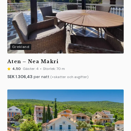
Grekland
Aten – Nea Makri
4,50
Gäster:
4
Storlek:
70 m
SEK
1.306,43
per natt
(+skatter och avgifter)