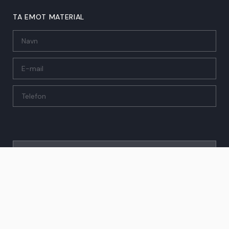
TA EMOT MATERIAL
SEND
© 2026 Invest and Holiday Homes
Cookiepolicy
Integritetspolicy
Allmänna villkor