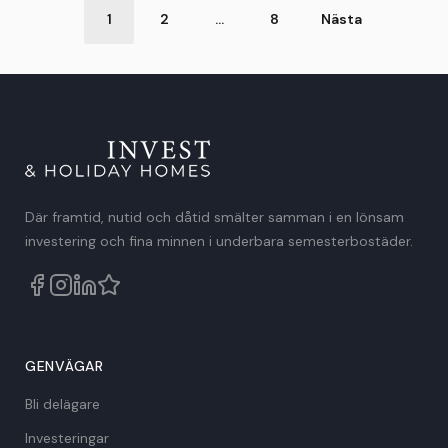
Postklassificering
1
2
…
8
Nästa
Där framtid, nutid och dåtid smälter samman i en lönsam
investering och fina minnen i underbara semesterbostäder.
GENVÄGAR
Bli delägare
Investeringar