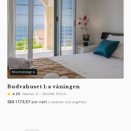
Montenegro
Budvahuset 1:a våningen
4.29
Gäster:
6
Storlek:
100 m
SEK
1.173,57
per natt
(+skatter och avgifter)