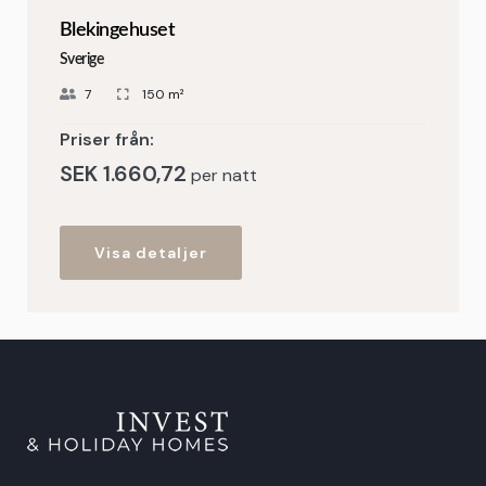
Blekingehuset
Sverige
7
150 m²
Priser från:
SEK
1.660,72
per natt
Visa detaljer