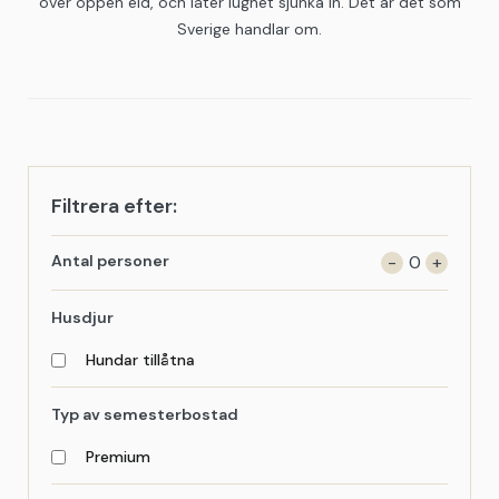
över öppen eld, och låter lugnet sjunka in. Det är det som
Sverige handlar om.
Filtrera efter:
Antal personer
-
0
+
Husdjur
Hundar tillåtna
Typ av semesterbostad
Premium