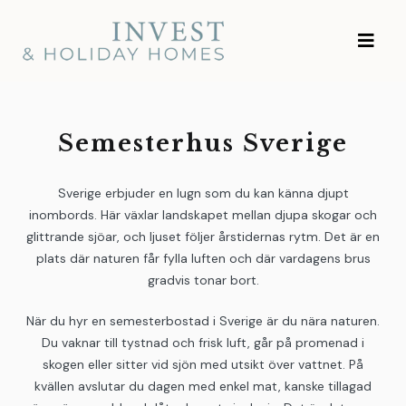
Gå
Invest and Holiday
till
Homes
innehållet
Semesterhus Sverige
Sverige erbjuder en lugn som du kan känna djupt
inombords. Här växlar landskapet mellan djupa skogar och
glittrande sjöar, och ljuset följer årstidernas rytm. Det är en
plats där naturen får fylla luften och där vardagens brus
gradvis tonar bort.
När du hyr en semesterbostad i Sverige är du nära naturen.
Du vaknar till tystnad och frisk luft, går på promenad i
skogen eller sitter vid sjön med utsikt över vattnet. På
kvällen avslutar du dagen med enkel mat, kanske tillagad