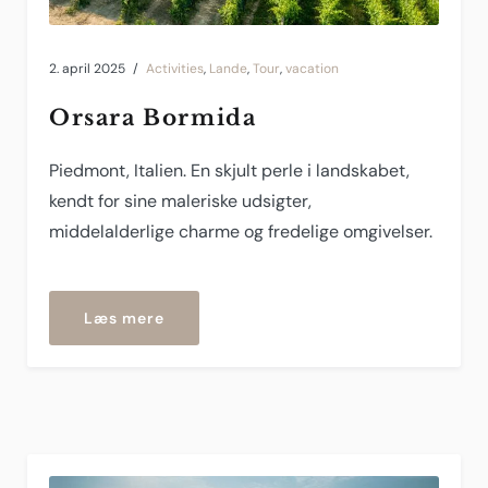
2. april 2025
Activities
,
Lande
,
Tour
,
vacation
Orsara Bormida
Piedmont, Italien. En skjult perle i landskabet,
kendt for sine maleriske udsigter,
middelalderlige charme og fredelige omgivelser.
“Orsara
Læs mere
Bormida”