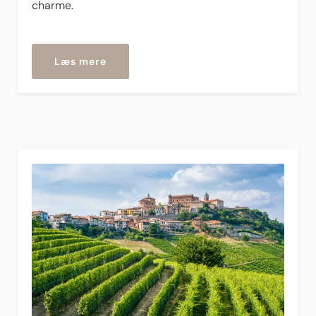
charme.
“Oggebbio”
Læs mere