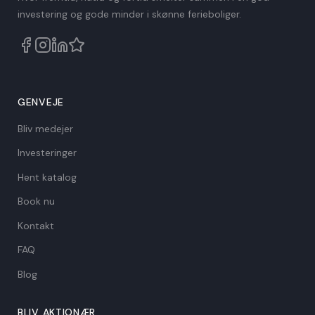
investering og gode minder i skønne ferieboliger.
GENVEJE
Bliv medejer
Investeringer
Hent katalog
Book nu
Kontakt
FAQ
Blog
BLIV AKTIONÆR