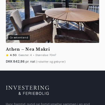
Grækenland
Athen – Nea Makri
4.50
Gæster:
4
Størrelse:
70m²
DKK
842,86
pr. nat
(+skatter og gebyrer)
Hvor fremtid, nutid og fortid smelter sammen i en god