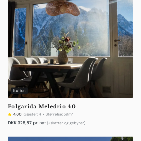
Italien
Folgarida Meledrio 40
4.60
Gæster:
4
Størrelse:
59m²
DKK
328,57
pr. nat
(+skatter og gebyrer)