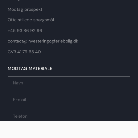
Modtag prospekt
Ofte stillede spørgsmål
+45 93 86 92 96
contact@investeringogferiebolig.dk
CVR 41 79 63 40​
MODTAG MATERIALE