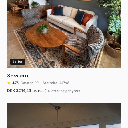
Italien
Sessame
4.75
Gæster:
20
Størrelse:
447m²
DKK
3.214,29
pr. nat
(+skatter og gebyrer)