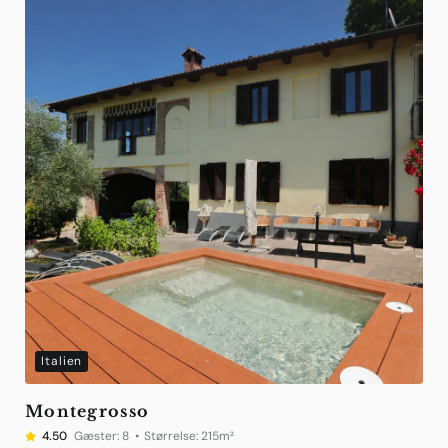
Italien
Montegrosso
4.50
Gæster:
8
Størrelse:
215m²