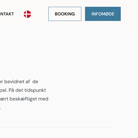
NTAKT
BOOKING
INFOMØDE
 er bevidnet af de
pel. På det tidspunkt
imært beskæftiget med
.