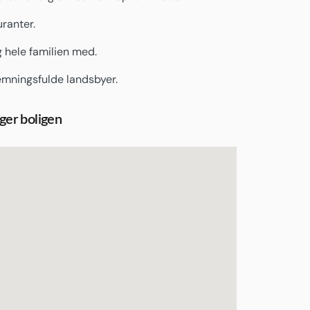
ranter.
g hele familien med.
emningsfulde landsbyer.
gger boligen