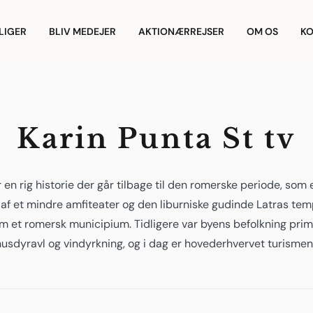
LIGER
BLIV MEDEJER
AKTIONÆRREJSER
OM OS
KO
Karin Punta St tv
r en rig historie der går tilbage til den romerske periode, som
af et mindre amfiteater og den liburniske gudinde Latras tem
m et romersk municipium. Tidligere var byens befolkning pr
husdyravl og vindyrkning, og i dag er hovederhvervet turismen