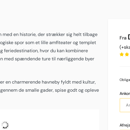
en med en historie, der strækker sig helt tilbage
logiske spor som et lille amfiteater og templet
(+sk
lig feriedestination, hvor du kan kombinere
uren med spændende ture til nærliggende byer
Obliga
 er en charmerende havneby fyldt med kultur,
e gennem de smalle gader, spise godt og opleve
Anko
Fugtighed
Lufttryk
Vind
Vindstød
UV-
7
°C
56 %
1015
7
6
indek
Spredte Skyer
hPa
Km/h
Km/h
0
Afre
L:
27
°
H:
27
°
NNE