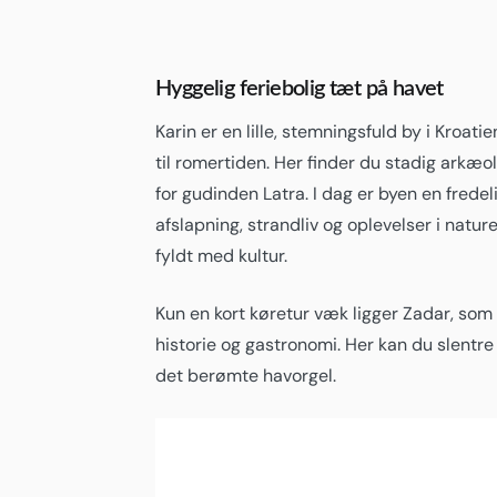
Hyggelig feriebolig tæt på havet
Karin er en lille, stemningsfuld by i Kroati
til romertiden. Her finder du stadig arkæo
for gudinden Latra. I dag er byen en frede
afslapning, strandliv og oplevelser i nat
fyldt med kultur.
Kun en kort køretur væk ligger Zadar, som
historie og gastronomi. Her kan du slentr
det berømte havorgel.
2
Karin (Kruševo)
22:29,
04/08/2026