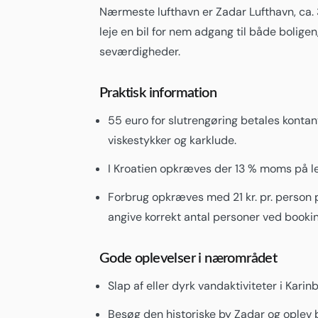
Nærmeste lufthavn er Zadar Lufthavn, ca. 3
leje en bil for nem adgang til både boli
seværdigheder.
Praktisk information
55 euro for slutrengøring betales kontan
viskestykker og karklude.
I Kroatien opkræves der 13 % moms på lej
Forbrug opkræves med 21 kr. pr. person pr
angive korrekt antal personer ved bookin
Gode oplevelser i nærområdet
Slap af eller dyrk vandaktiviteter i Karin
Besøg den historiske by Zadar og oplev 