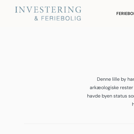
Skip
to
Investering og Feriebolig
FERIEBO
content
Denne lille by ha
arkæologiske rester 
havde byen status so