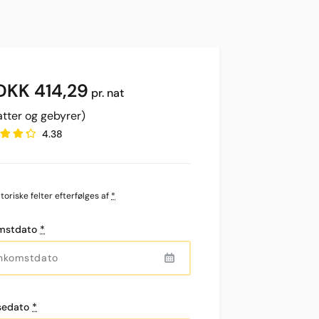
DKK
414,29
pr. nat
atter og gebyrer)
4.38
toriske felter efterfølges af
*
mstdato
*
Nedbør
Skyer
Regn
Sigtbarhed
Solopgang
Solnedgang
s
0
25%
0%
10
05:48
20:18
mm
km
jsedato
*