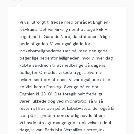
Vi var utroligt tilfredse med området Enghien-
les-Bains. Det var virkelig nemt at tage RER H
toget ind til Gare du Nord, da stationen lå lige
nede af gaden. Vi var også glade for
indkøbsmulighederne tæt på, med den gode
bager lige nedenfor lejligheden, hvor vi hver dag
købte sandwich til at medbringe på dagens
udflugter. Området virkede trygt selvom vi
ankom sent om aftenen. Vi var også ude at se
en VM-kamp Frankrig-Sverige på en bar i
Enghien kl. 23-01. Det foregik helt fredeligt.
Baren lukkede dog ved midnatstid, så vi så
resten af kampen på et kebab-sted, der også lå
tæt på lejligheden, som stadig havde åbent.
Vi havde utroligt mange gode oplevelser i de 4
dage, vi var i Paris bl.a. Versailles slottet, inkl.