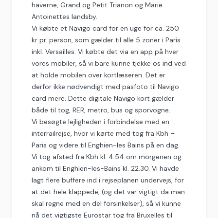
haverne, Grand og Petit Trianon og Marie
Antoinettes landsby.
Vi købte et Navigo card for en uge for ca. 250
kr pr. person, som gælder til alle 5 zoner i Paris
inkl. Versailles. Vi købte det via en app på hver
vores mobiler, så vi bare kunne tjekke os ind ved
at holde mobilen over kortlæseren. Det er
derfor ikke nødvendigt med pasfoto til Navigo
card mere. Dette digitale Navigo kort gælder
både til tog, RER, metro, bus og sporvogne.
Vi besøgte lejligheden i forbindelse med en
interrailrejse, hvor vi kørte med tog fra Kbh –
Paris og videre til Enghien-les Bains på en dag.
Vi tog afsted fra Kbh kl. 4.54 om morgenen og
ankom til Enghien-les-Bains kl. 22.30. Vi havde
lagt flere buffere ind i rejseplanen undervejs, for
at det hele klappede, (og det var vigtigt da man
skal regne med en del forsinkelser), så vi kunne
nå det vigtigste Eurostar tog fra Bruxelles til