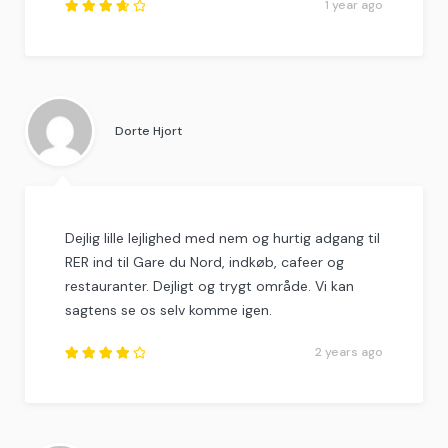
1 year ago
Rated
3.75
out of
5
.
Dorte Hjort
Dejlig lille lejlighed med nem og hurtig adgang til
RER ind til Gare du Nord, indkøb, cafeer og
restauranter. Dejligt og trygt område. Vi kan
sagtens se os selv komme igen.
2 years ago
Rated
4
out
of
5
.