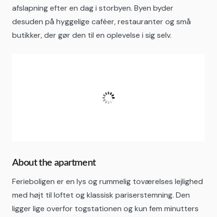
afslapning efter en dag i storbyen. Byen byder
desuden på hyggelige caféer, restauranter og små
butikker, der gør den til en oplevelse i sig selv.
Paris
22:27,
05/08/2026
23
°C
Clear Sky
Fugtighed:
51 %
About the apartment
Ferieboligen er en lys og rummelig toværelses lejlighed
med højt til loftet og klassisk pariserstemning. Den
ligger lige overfor togstationen og kun fem minutters