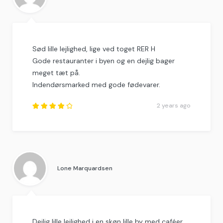
Sød lille lejlighed, lige ved toget RER H
Gode restauranter i byen og en dejlig bager
meget tæt på.
Indendørsmarked med gode fødevarer.
2 years ago
Rated
4
out
of
5
.
Lone Marquardsen
Dejlig lille lejlighed i en skøn lille by med caféer