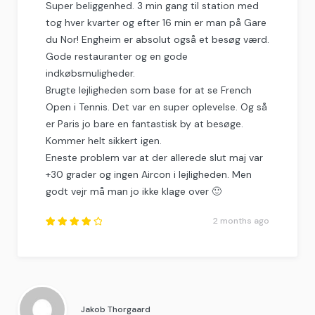
Super beliggenhed. 3 min gang til station med
tog hver kvarter og efter 16 min er man på Gare
du Nor! Engheim er absolut også et besøg værd.
Gode restauranter og en gode
indkøbsmuligheder.
Brugte lejligheden som base for at se French
Open i Tennis. Det var en super oplevelse. Og så
er Paris jo bare en fantastisk by at besøge.
Kommer helt sikkert igen.
Eneste problem var at der allerede slut maj var
+30 grader og ingen Aircon i lejligheden. Men
godt vejr må man jo ikke klage over 🙂
2 months ago
Rated
4.25
out of
5
.
Jakob Thorgaard