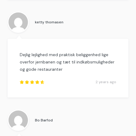
3.5
out of
5
.
ketty thomasen
Dejlig lejlighed med praktisk beliggenhed lige
overfor jernbanen og tæt til indkøbsmuligheder
og gode restauranter
2 years ago
Rated
4.75
out
of
5
.
Bo Barfod