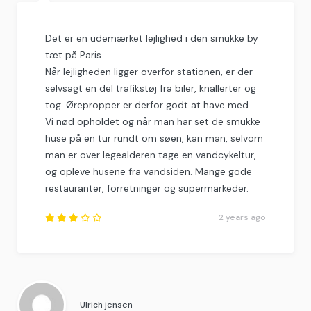
Det er en udemærket lejlighed i den smukke by
tæt på Paris.
Når lejligheden ligger overfor stationen, er der
selvsagt en del trafikstøj fra biler, knallerter og
tog. Ørepropper er derfor godt at have med.
Vi nød opholdet og når man har set de smukke
huse på en tur rundt om søen, kan man, selvom
man er over legealderen tage en vandcykeltur,
og opleve husene fra vandsiden. Mange gode
restauranter, forretninger og supermarkeder.
2 years ago
Rated
3.25
out of
5
.
Ulrich jensen