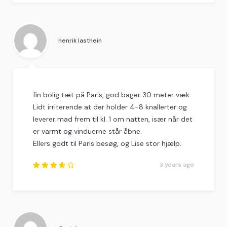
Rated
4.5
out
of
5
.
henrik lasthein
fin bolig tæt på Paris, god bager 30 meter væk.
Lidt irriterende at der holder 4-8 knallerter og
leverer mad frem til kl. 1 om natten, især når det
er varmt og vinduerne står åbne.
Ellers godt til Paris besøg, og Lise stor hjælp.
3 years ago
Rated
3.75
out of
5
.