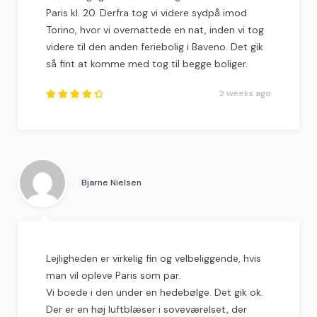
Paris kl. 20. Derfra tog vi videre sydpå imod
Torino, hvor vi overnattede en nat, inden vi tog
videre til den anden feriebolig i Baveno. Det gik
så fint at komme med tog til begge boliger.
2 weeks ago
Rated
4.5
out
of
5
.
Bjarne Nielsen
Lejligheden er virkelig fin og velbeliggende, hvis
man vil opleve Paris som par.
Vi boede i den under en hedebølge. Det gik ok.
Der er en høj luftblæser i soveværelset, der