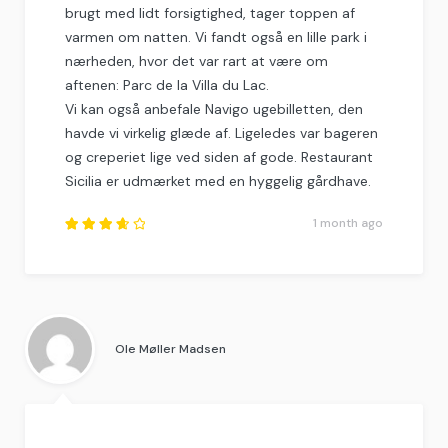
brugt med lidt forsigtighed, tager toppen af
varmen om natten. Vi fandt også en lille park i
nærheden, hvor det var rart at være om
aftenen: Parc de la Villa du Lac.
Vi kan også anbefale Navigo ugebilletten, den
havde vi virkelig glæde af. Ligeledes var bageren
og creperiet lige ved siden af gode. Restaurant
Sicilia er udmærket med en hyggelig gårdhave.
1 month ago
Rated
3.75
out of
5
.
Ole Møller Madsen