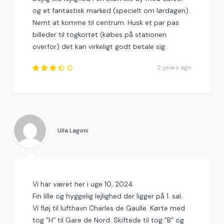
og et fantastisk marked (specielt om lørdagen).
Nemt at komme til centrum. Husk et par pas
billeder til togkortet (købes på stationen
overfor) det kan virkeligt godt betale sig.
2 years ago
Rated
3.5
out of
5
.
Ulla Lagoni
Vi har været her i uge 10, 2024
Fin lille og hyggelig lejlighed der ligger på 1. sal.
Vi fløj til lufthavn Charles de Gaulle. Kørte med
tog ”H” til Gare de Nord. Skiftede til tog ”B” og