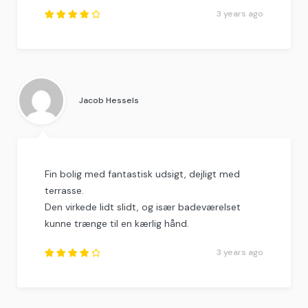
3 years ago
Rated
4.25
out of
5
.
Jacob Hessels
Fin bolig med fantastisk udsigt, dejligt med
terrasse.
Den virkede lidt slidt, og især badeværelset
kunne trænge til en kærlig hånd.
3 years ago
Rated
4
out