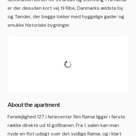
er der desuden kort vej til Ribe, Danmarks ældste by,
og Tønder, der begge lokker med hyggelige gader og
smukke historiske bygninger.
Rømø
11:34,
08/08/2026
19
°C
A Few Clouds
Fugtighed:
55 %
About the apartment
Ferielejlighed 127 i feriecenter Rim Rømø ligger i første
række direkte ud til golfbanen. Fra 1. salen kan man
nyde en flot udsigt over det sydlige Rømø, og i klart