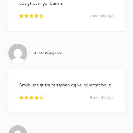
udsigt over golfbanen.
2 months ago
Rated
4.5
out
of
5
.
Anett Wiingaard
Smuk udsigt fra terrassen og velindrettet bolig.
11 months ago
Rated
4.5
out
of
5
.