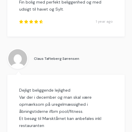
Fin bolig med perfekt beliggenhed og med
udsigt til havet og Sylt.
1 year ago
Rated
4.75
out
of
5
.
Claus Tafteberg Sørensen
Dejligt beliggende lejlighed
Var der i december og man skal være
opmærksom på uregelmæssighed i
åbningstiderne ifbm pool/fitness.
Et besøg til Marsktårnet kan anbefales inkl
restauranten