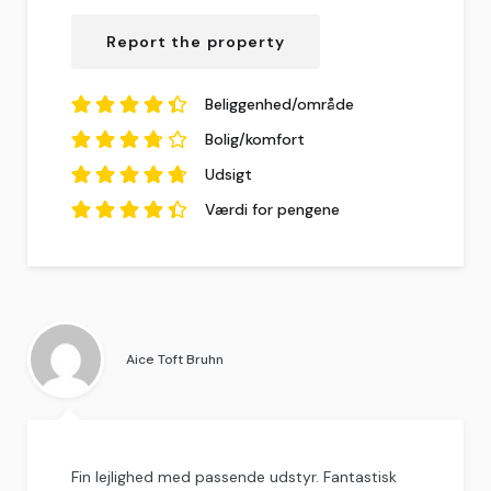
4.4
ud af
5
baseret på
10
Report the property
anmeldelser.
Beliggenhed/område
4.5
ud af
5
Bolig/komfort
baseret på
10
3.8
anmeldelser.
ud af
5
Udsigt
baseret på
4.8
10
ud af
5
Værdi for pengene
anmeldelser.
baseret på
10
anmeldelser.
4.5
ud af
5
baseret på
10
anmeldelser.
Aice Toft Bruhn
Fin lejlighed med passende udstyr. Fantastisk