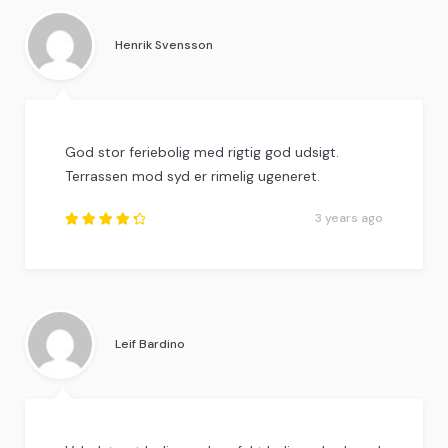
of
5
.
Henrik Svensson
God stor feriebolig med rigtig god udsigt.
Terrassen mod syd er rimelig ugeneret.
3 years ago
Rated
4.5
out
of
5
.
Leif Bardino