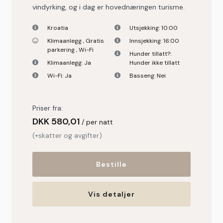
vindyrking, og i dag er hovednæringen turisme.
Kroatia
Utsjekking:
10:00
Klimaanlegg
,
Gratis
Innsjekking:
16:00
parkering
,
Wi-Fi
Hunder tillatt?:
Klimaanlegg:
Ja
Hunder ikke tillatt
Wi-Fi:
Ja
Basseng:
Nei
Priser fra:
DKK
580,01
per natt
(+skatter og avgifter)
Bestille
Vis detaljer