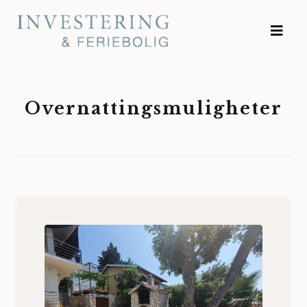
Hopp
til
Investering & Feriebolig
innhold
Overnattingsmuligheter