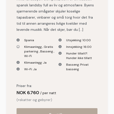
spansk landsby full av liv og atmosfære. Byens
sjarmerende smågater skjuler koselige
tapasbarer, vinbarer og små torg hvor det fra
tid til annen arrangeres livlige kvelder med
levende musikk. Når det skjer, bør du […]
Spania
Utsjekking:
10:00
Klimaanlegg
,
Gratis
Innsjekking:
16:00
parkering
,
Basseng
,
Hunder tillatt?:
Wi-Fi
Hunder ikke tillatt
Klimaanlegg:
Ja
Basseng:
Privat
Wi-Fi:
Ja
basseng
Priser fra:
NOK
6.760
per natt
(+skatter og gebyrer)