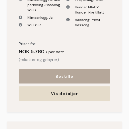
parkering
,
Basseng
,
Hunder tillatt?:
Wi-Fi
Hunder ikke tillatt
Klimaanlegg:
Ja
Basseng:
Privat
Wi-Fi:
Ja
basseng
Priser fra:
NOK
5.780
per natt
(+skatter og gebyrer)
Bestille
Vis detaljer