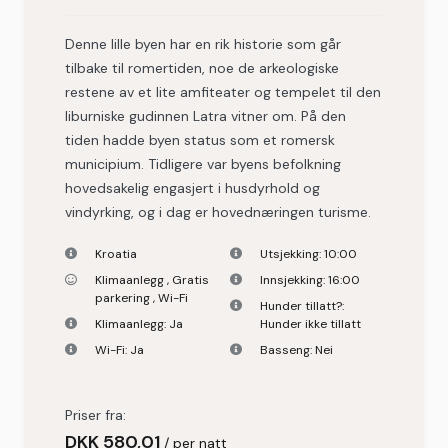
Denne lille byen har en rik historie som går
tilbake til romertiden, noe de arkeologiske
restene av et lite amfiteater og tempelet til den
liburniske gudinnen Latra vitner om. På den
tiden hadde byen status som et romersk
municipium. Tidligere var byens befolkning
hovedsakelig engasjert i husdyrhold og
vindyrking, og i dag er hovednæringen turisme.
Kroatia
Utsjekking:
10:00
Klimaanlegg
,
Gratis
Innsjekking:
16:00
parkering
,
Wi-Fi
Hunder tillatt?:
Klimaanlegg:
Ja
Hunder ikke tillatt
Wi-Fi:
Ja
Basseng:
Nei
Priser fra:
DKK
580,01
per natt