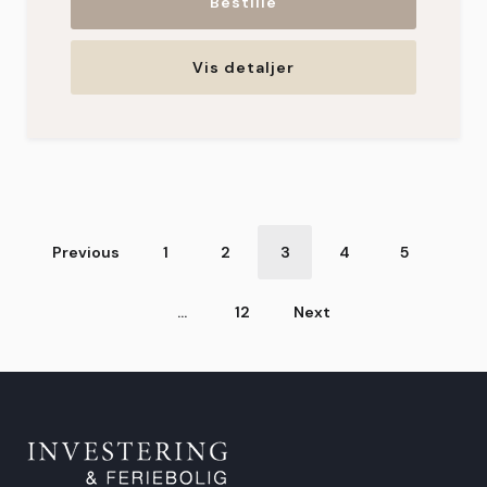
Bestille
Vis detaljer
Nummerering
Previous
1
2
3
4
5
av
…
12
Next
fritidsboliger
fortløpende