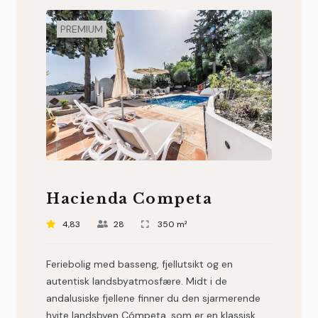
PREMIUM
Hacienda Competa
4,83
28
350 m²
Feriebolig med basseng, fjellutsikt og en
autentisk landsbyatmosfære. Midt i de
andalusiske fjellene finner du den sjarmerende
hvite landsbyen Cómpeta, som er en klassisk