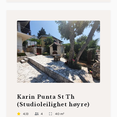
Karin Punta St Th
(Studioleilighet høyre)
4,13
4
40 m²