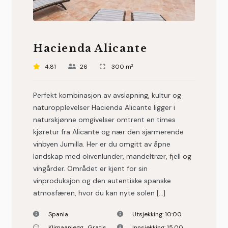
Hacienda Alicante
4,81
26
300 m²
Perfekt kombinasjon av avslapning, kultur og
naturopplevelser Hacienda Alicante ligger i
naturskjønne omgivelser omtrent en times
kjøretur fra Alicante og nær den sjarmerende
vinbyen Jumilla. Her er du omgitt av åpne
landskap med olivenlunder, mandeltrær, fjell og
vingårder. Området er kjent for sin
vinproduksjon og den autentiske spanske
atmosfæren, hvor du kan nyte solen […]
Spania
Utsjekking:
10:00
Klimaanlegg
,
Gratis
Innsjekking:
15.00