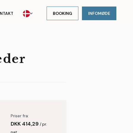
NTAKT
BOOKING
INFOMØDE
eder
Priser fra:
DKK
414,29
pr.
nat