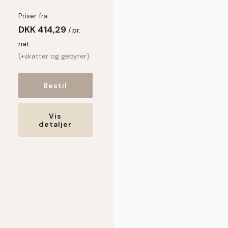
Priser fra:
DKK
414,29
pr.
nat
(+skatter og gebyrer)
Bestil
Vis
detaljer