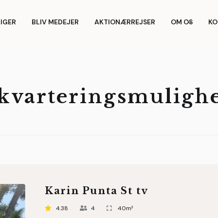
LIGER
BLIV MEDEJER
AKTIONÆRREJSER
OM OS
KO
kvarteringsmuligh
Karin Punta St tv
4.38
4
40m²