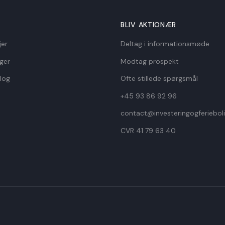
E
BLIV AKTIONÆR
jer
Deltag i informationsmøde
nger
Modtag prospekt
log
Ofte stillede spørgsmål
+45 93 86 92 96
contact@investeringogferieboli
CVR 41 79 63 40​