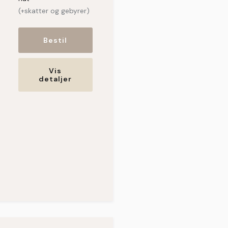
(+skatter og gebyrer)
Bestil
Vis
detaljer