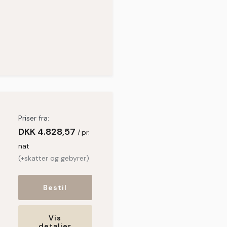
Priser fra:
DKK
4.828,57
pr.
nat
(+skatter og gebyrer)
Bestil
Vis
detaljer