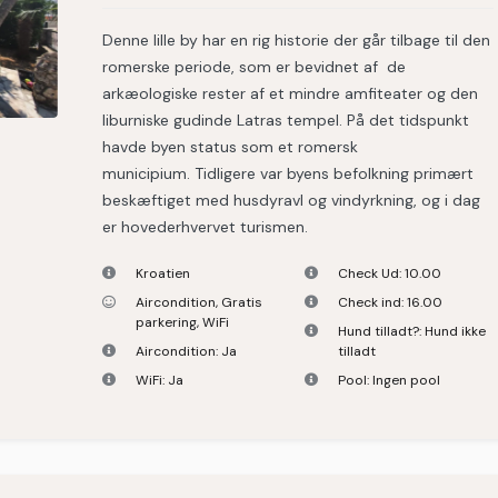
Denne lille by har en rig historie der går tilbage til den
romerske periode, som er bevidnet af de
arkæologiske rester af et mindre amfiteater og den
liburniske gudinde Latras tempel. På det tidspunkt
havde byen status som et romersk
municipium. Tidligere var byens befolkning primært
beskæftiget med husdyravl og vindyrkning, og i dag
er hovederhvervet turismen.
Kroatien
Check Ud:
10.00
Aircondition
,
Gratis
Check ind:
16.00
parkering
,
WiFi
Hund tilladt?:
Hund ikke
Aircondition:
Ja
tilladt
WiFi:
Ja
Pool:
Ingen pool