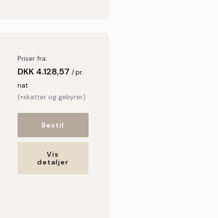
Priser fra:
DKK
4.128,57
pr.
nat
(+skatter og gebyrer)
Bestil
Vis
detaljer