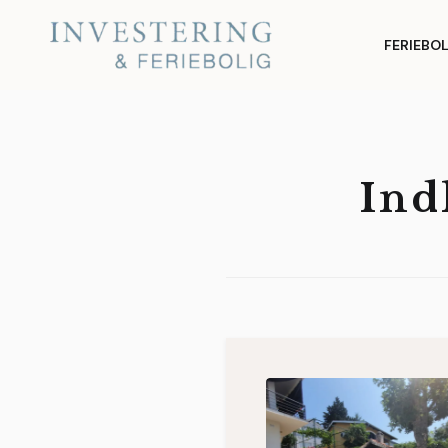
Skip
Investering og
to
FERIEBO
Feriebolig
content
Ind