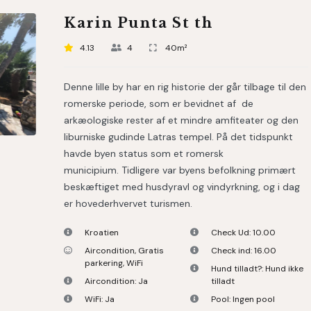
Karin Punta St th
4.13
4
40m²
Denne lille by har en rig historie der går tilbage til den
romerske periode, som er bevidnet af de
arkæologiske rester af et mindre amfiteater og den
liburniske gudinde Latras tempel. På det tidspunkt
havde byen status som et romersk
municipium. Tidligere var byens befolkning primært
beskæftiget med husdyravl og vindyrkning, og i dag
er hovederhvervet turismen.
Kroatien
Check Ud:
10.00
Aircondition
,
Gratis
Check ind:
16.00
parkering
,
WiFi
Hund tilladt?:
Hund ikke
Aircondition:
Ja
tilladt
WiFi:
Ja
Pool:
Ingen pool