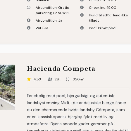
Spanien
Check Ud:
10.00
Aircondition
,
Gratis
Check ind:
15.00
parkering
,
Pool
,
WiFi
Hund tilladt?:
Hund ikke
Aircondition:
Ja
tilladt
WiFi:
Ja
Pool:
Privat pool
Hacienda Competa
4.83
28
350m²
Feriebolig med pool, bjergudsigt og autentisk
landsbystemning Midt i de andalusiske bjerge finder
du den charmerende hvide landsby Cómpeta, som
er en klassisk spansk bjergby fyldt med liv og
atmosfære. Byens snoede gader gemmer på
tapasbarer, vinbarer og små torve, hvor der fra tid til