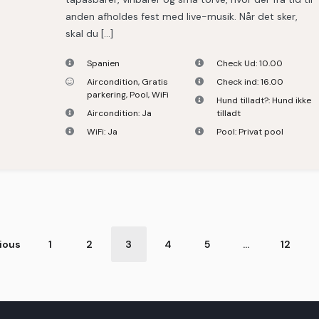
anden afholdes fest med live-musik. Når det sker,
skal du […]
Spanien
Check Ud:
10.00
Aircondition
,
Gratis
Check ind:
16.00
parkering
,
Pool
,
WiFi
Hund tilladt?:
Hund ikke
Aircondition:
Ja
tilladt
WiFi:
Ja
Pool:
Privat pool
ng
ious
1
2
3
4
5
…
12
de