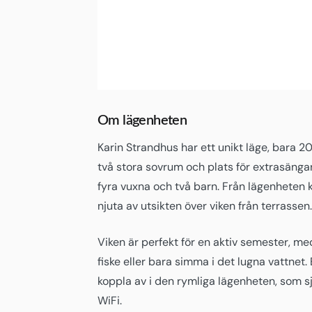
3
Karin (Kruševo)
16:45,
05/08/2026
Om lägenheten
Karin Strandhus har ett unikt läge, bara 20
två stora sovrum och plats för extrasängar
fyra vuxna och två barn. Från lägenheten
njuta av utsikten över viken från terrassen.
Viken är perfekt för en aktiv semester, me
fiske eller bara simma i det lugna vattnet. 
koppla av i den rymliga lägenheten, som sj
WiFi.