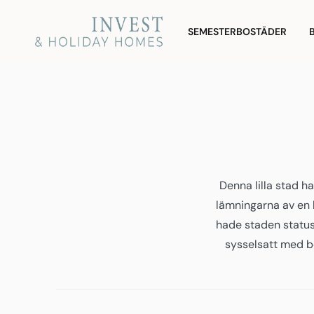
Gå
Invest and Holiday
till
SEMESTERBOSTÄDER
Homes
innehållet
Denna lilla stad ha
lämningarna av en l
hade staden status
sysselsatt med b