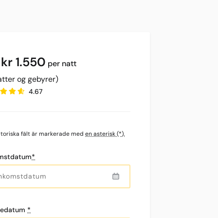
kr
1.550
per natt
atter og gebyrer)
4.67
atoriska fält är markerade med
en asterisk (*).
mstdatum
*
sedatum
*