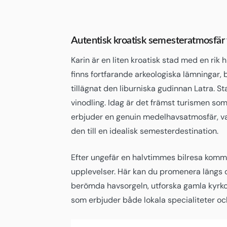
Autentisk kroatisk semesteratmosfär 
Karin är en liten kroatisk stad med en rik h
finns fortfarande arkeologiska lämningar, 
tillägnat den liburniska gudinnan Latra. S
vinodling. Idag är det främst turismen so
erbjuder en genuin medelhavsatmosfär, vac
den till en idealisk semesterdestination.
Efter ungefär en halvtimmes bilresa kommer 
upplevelser. Här kan du promenera läng
berömda havsorgeln, utforska gamla kyrkor
som erbjuder både lokala specialiteter och