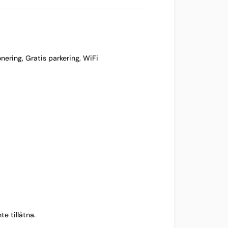
onering
,
Gratis parkering
,
WiFi
te tillåtna.