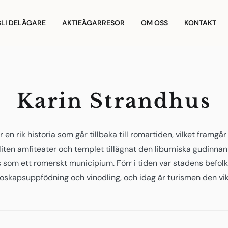
BLI DELÄGARE
AKTIEÄGARRESOR
OM OSS
KONTAKT
Karin Strandhus
r en rik historia som går tillbaka till romartiden, vilket framgå
iten amfiteater och templet tillägnat den liburniska gudinnan
 som ett romerskt municipium. Förr i tiden var stadens befol
oskapsuppfödning och vinodling, och idag är turismen den vik