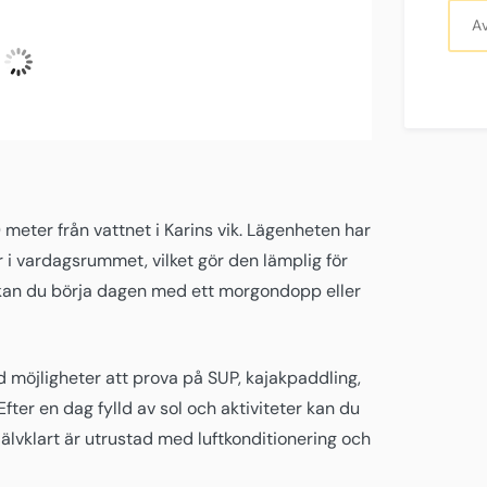
Fugtighed
Lufttryck
Vind
Vindstød
UV-
32 %
1013
20
22
index
4
°C
hPa
kilometer
Km/h
0
Klar Himmel
i
L:
34
°
H:
34
°
timmen
WSW
 meter från vattnet i Karins vik. Lägenheten har
 i vardagsrummet, vilket gör den lämplig för
 kan du börja dagen med ett morgondopp eller
d möjligheter att prova på SUP, kajakpaddling,
Efter en dag fylld av sol och aktiviteter kan du
älvklart är utrustad med luftkonditionering och