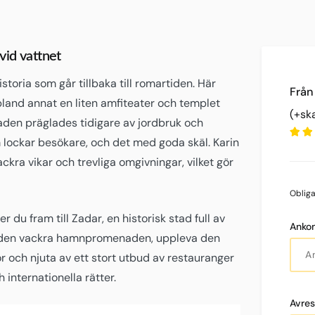
vid vattnet
istoria som går tillbaka till romartiden. Här
bland annat en liten amfiteater och templet
(+sk
taden präglades tidigare av jordbruk och
m lockar besökare, och det med goda skäl. Karin
kra vikar och trevliga omgivningar, vilket gör
Oblig
du fram till Zadar, en historisk stad full av
Anko
s den vackra hamnpromenaden, uppleva den
 och njuta av ett stort utbud av restauranger
 internationella rätter.
Avre