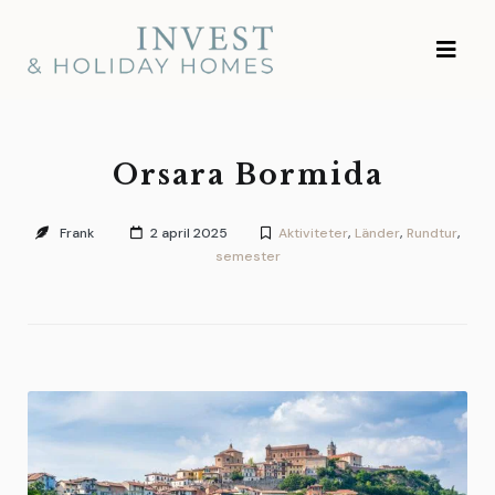
Gå
Invest and Holiday
till
Homes
innehållet
Orsara Bormida
Frank
2 april 2025
Aktiviteter
,
Länder
,
Rundtur
,
semester