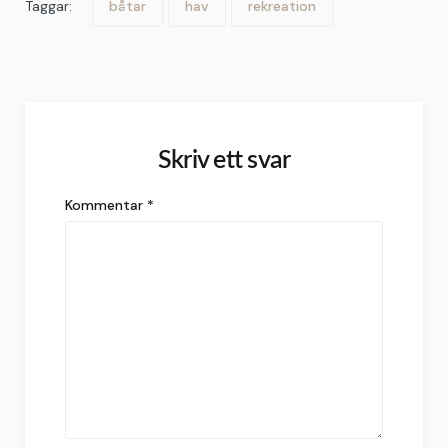
Taggar:
båtar
hav
rekreation
Skriv ett svar
Kommentar
*