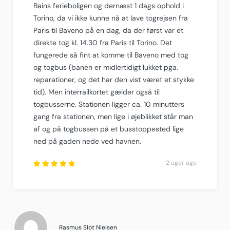
Bains ferieboligen og dernæst 1 dags ophold i
Torino, da vi ikke kunne nå at lave togrejsen fra
Paris til Baveno på en dag, da der først var et
direkte tog kl. 14.30 fra Paris til Torino. Det
fungerede så fint at komme til Baveno med tog
og togbus (banen er midlertidigt lukket pga.
reparationer, og det har den vist været et stykke
tid). Men interrailkortet gælder også til
togbusserne. Stationen ligger ca. 10 minutters
gang fra stationen, men lige i øjeblikket står man
af og på togbussen på et busstoppested lige
ned på gaden nede ved havnen.
2 uger ago
Rated
5
out of
5
.
Rasmus Slot Nielsen