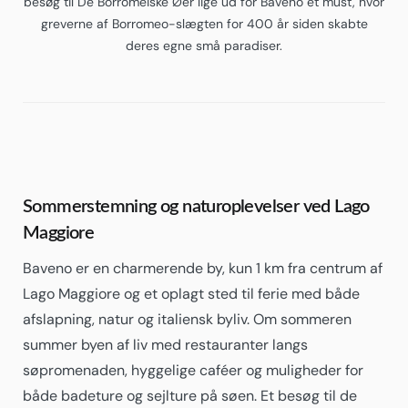
besøg til De Borromeiske Øer lige ud for Baveno et must, hvor
greverne af Borromeo-slægten for 400 år siden skabte
deres egne små paradiser.
Sommerstemning og naturoplevelser ved Lago
Maggiore
Baveno er en charmerende by, kun 1 km fra centrum af
Lago Maggiore og et oplagt sted til ferie med både
afslapning, natur og italiensk byliv. Om sommeren
summer byen af liv med restauranter langs
søpromenaden, hyggelige caféer og muligheder for
både badeture og sejlture på søen. Et besøg til de