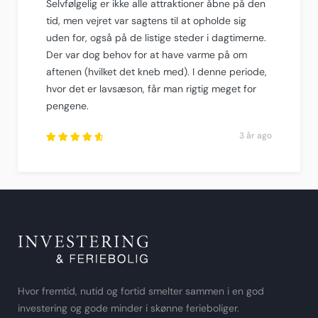
Selvfølgelig er ikke alle attraktioner åbne på den
tid, men vejret var sagtens til at opholde sig
uden for, også på de listige steder i dagtimerne.
Der var dog behov for at have varme på om
aftenen (hvilket det kneb med). I denne periode,
hvor det er lavsæson, får man rigtig meget for
pengene.
3 år ago
Rated
4.75
out
of
5
.
Hvor fremtid, nutid og fortid smelter sammen i en god
investering og gode minder i skønne ferieboliger.