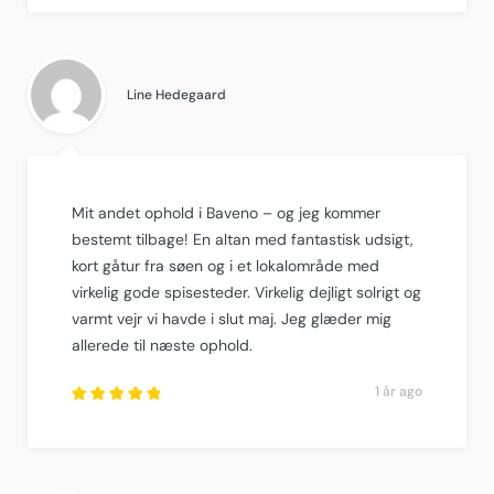
Rated
5
out of
5
.
Line Hedegaard
Mit andet ophold i Baveno – og jeg kommer
bestemt tilbage! En altan med fantastisk udsigt,
kort gåtur fra søen og i et lokalområde med
virkelig gode spisesteder. Virkelig dejligt solrigt og
varmt vejr vi havde i slut maj. Jeg glæder mig
allerede til næste ophold.
1 år ago
Rated
5
out of
5
.