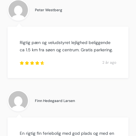
Peter Westberg
Rigtig pæn og veludstyret lejlighed beliggende
ca 1.5 km fra søen og centrum. Gratis parkering.
2 år ago
Rated
4.75
out
of
5
.
Finn Hedegaard Larsen
En rigtig fin feriebolig med god plads og med en