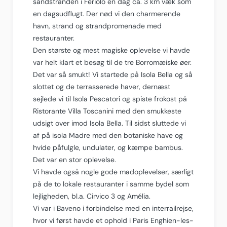
sandstranden i Feriolo en dag ca. 3 km væk som
en dagsudflugt. Der nød vi den charmerende
havn, strand og strandpromenade med
restauranter.
Den største og mest magiske oplevelse vi havde
var helt klart et besøg til de tre Borromæiske øer.
Det var så smukt! Vi startede på Isola Bella og så
slottet og de terrasserede haver, dernæst
sejlede vi til Isola Pescatori og spiste frokost på
Ristorante Villa Toscanini med den smukkeste
udsigt over imod Isola Bella. Til sidst sluttede vi
af på isola Madre med den botaniske have og
hvide påfulgle, undulater, og kæmpe bambus.
Det var en stor oplevelse.
Vi havde også nogle gode madoplevelser, særligt
på de to lokale restauranter i samme bydel som
lejligheden, bl.a. Cirvico 3 og Amélia.
Vi var i Baveno i forbindelse med en interrailrejse,
hvor vi først havde et ophold i Paris Enghien-les-