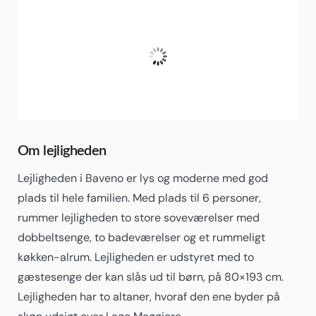
Baveno
20:28,
03/08/2026
31
°C
Spredt Skydække
Fugtighed:
59 %
Om lejligheden
Lejligheden i Baveno er lys og moderne med god
plads til hele familien. Med plads til 6 personer,
rummer lejligheden to store soveværelser med
dobbeltsenge, to badeværelser og et rummeligt
køkken-alrum. Lejligheden er udstyret med to
gæstesenge der kan slås ud til børn, på 80×193 cm.
Lejligheden har to altaner, hvoraf den ene byder på