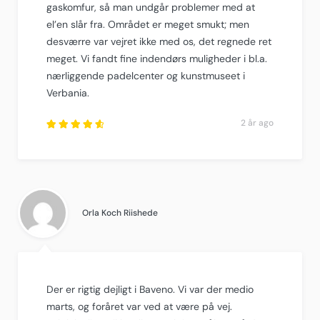
gaskomfur, så man undgår problemer med at
el’en slår fra. Området er meget smukt; men
desværre var vejret ikke med os, det regnede ret
meget. Vi fandt fine indendørs muligheder i bl.a.
nærliggende padelcenter og kunstmuseet i
Verbania.
2 år ago
Rated
4.75
out
of
5
.
Orla Koch Riishede
Der er rigtig dejligt i Baveno. Vi var der medio
marts, og foråret var ved at være på vej.