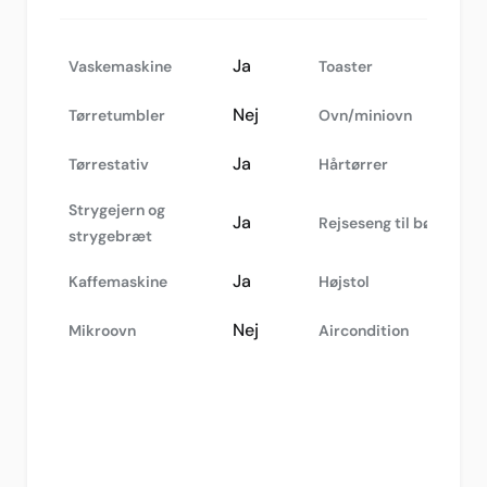
Ja
Vaskemaskine
Toaster
Nej
Tørretumbler
Ovn/miniovn
Ja
Tørrestativ
Hårtørrer
Strygejern og
Ja
Rejseseng til børn
strygebræt
Ja
Kaffemaskine
Højstol
Nej
Mikroovn
Aircondition