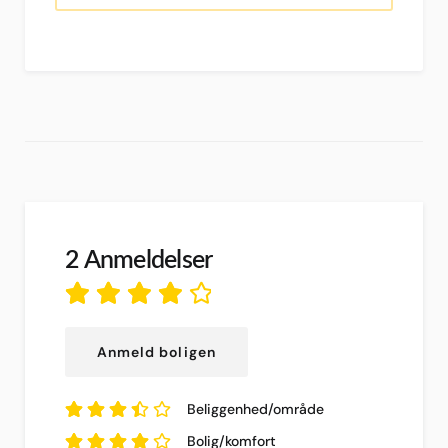
2 Anmeldelser
4.13
ud af
5
Anmeld boligen
baseret på
2
anmeldelser.
Beliggenhed/område
3.5
ud af
5
Bolig/komfort