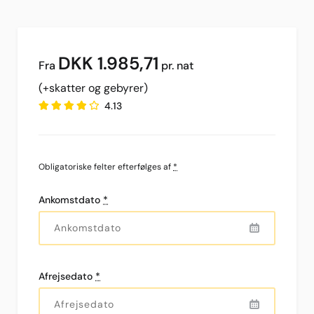
DKK
1.985,71
pr. nat
(+skatter og gebyrer)
4.13
Obligatoriske felter efterfølges af
*
Ankomstdato
*
Afrejsedato
*