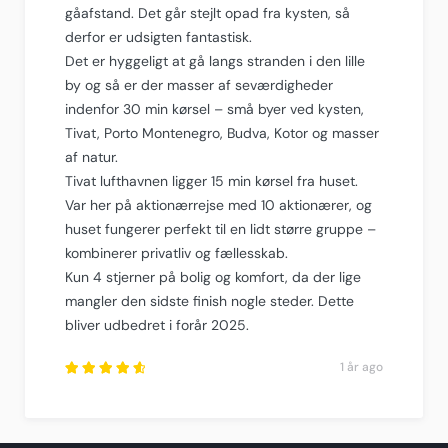
gåafstand. Det går stejlt opad fra kysten, så
derfor er udsigten fantastisk.
Det er hyggeligt at gå langs stranden i den lille
by og så er der masser af seværdigheder
indenfor 30 min kørsel – små byer ved kysten,
Tivat, Porto Montenegro, Budva, Kotor og masser
af natur.
Tivat lufthavnen ligger 15 min kørsel fra huset.
Var her på aktionærrejse med 10 aktionærer, og
huset fungerer perfekt til en lidt større gruppe –
kombinerer privatliv og fællesskab.
Kun 4 stjerner på bolig og komfort, da der lige
mangler den sidste finish nogle steder. Dette
bliver udbedret i forår 2025.
1 år ago
Rated
4.75
out