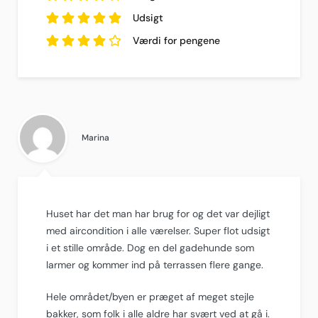
baseret på
4
ud af
2
5
Udsigt
anmeldelser.
baseret på
2
5
anmeldelser.
ud af
5
baseret
Værdi for pengene
på
2
anmeldelser.
4
ud af
5
baseret på
2
anmeldelser.
Marina
Huset har det man har brug for og det var dejligt
med aircondition i alle værelser. Super flot udsigt
i et stille område. Dog en del gadehunde som
larmer og kommer ind på terrassen flere gange.
Hele området/byen er præget af meget stejle
bakker, som folk i alle aldre har svært ved at gå i.