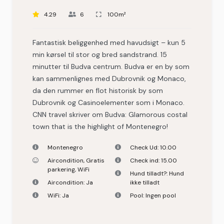
4.29
6
100m²
Fantastisk beliggenhed med havudsigt – kun 5
min kørsel til stor og bred sandstrand. 15
minutter til Budva centrum. Budva er en by som
kan sammenlignes med Dubrovnik og Monaco,
da den rummer en flot historisk by som
Dubrovnik og Casinoelementer som i Monaco.
CNN travel skriver om Budva: Glamorous costal
town that is the highlight of Montenegro!
Montenegro
Check Ud:
10.00
Aircondition
,
Gratis
Check ind:
15.00
parkering
,
WiFi
Hund tilladt?:
Hund
Aircondition:
Ja
ikke tilladt
WiFi:
Ja
Pool:
Ingen pool