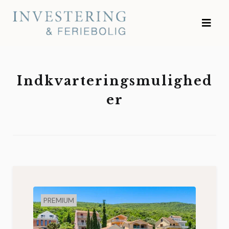
Skip
Investering og
to
Feriebolig
content
Indkvarteringsmulighed
er
PREMIUM