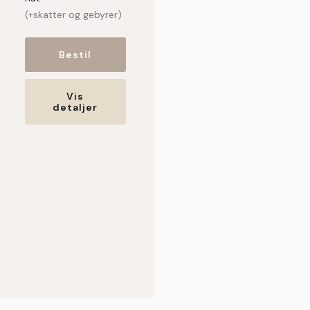
(+skatter og gebyrer)
Bestil
Vis
detaljer