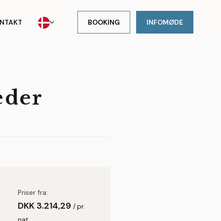
NTAKT
BOOKING
INFOMØDE
eder
Priser fra:
DKK
3.214,29
pr.
nat