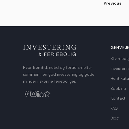
Numereri
Previous
af
Feriebolig
fortløben
GENVEJ
Bliv mede
Hvor fremtid, nutid og fortid smelter
Investeri
sammen i en god investering og gode
Hent kata
minder i skønne ferieboliger.
Book nu
Kontakt
FAQ
Blog