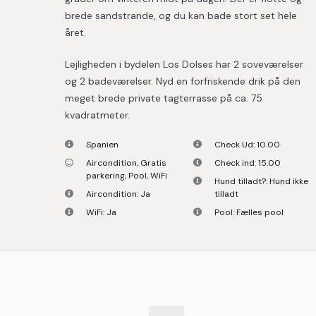
brede sandstrande, og du kan bade stort set hele
året.
Lejligheden i bydelen Los Dolses har 2 soveværelser
og 2 badeværelser. Nyd en forfriskende drik på den
meget brede private tagterrasse på ca. 75
kvadratmeter.
Spanien
Check Ud:
10.00
Aircondition
,
Gratis
Check ind:
15.00
parkering
,
Pool
,
WiFi
Hund tilladt?:
Hund ikke
Aircondition:
Ja
tilladt
WiFi:
Ja
Pool:
Fælles pool