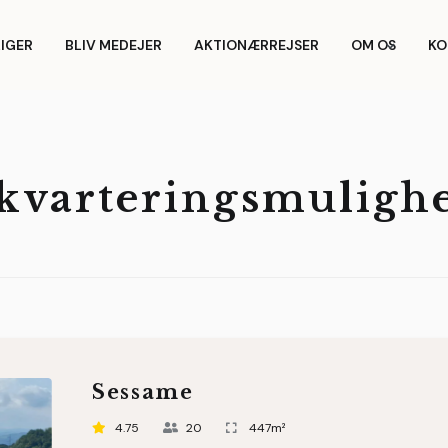
LIGER
BLIV MEDEJER
AKTIONÆRREJSER
OM OS
KO
kvarteringsmuligh
Sessame
4.75
20
447m²