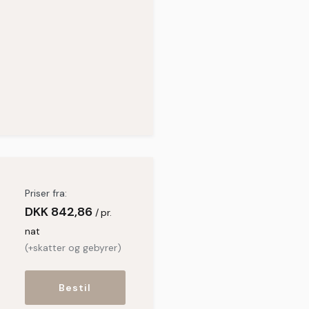
Priser fra:
DKK
842,86
pr.
nat
(+skatter og gebyrer)
Bestil