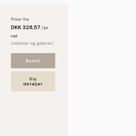
Priser fra:
DKK
328,57
pr.
nat
(+skatter og gebyrer)
Bestil
Vis
detaljer