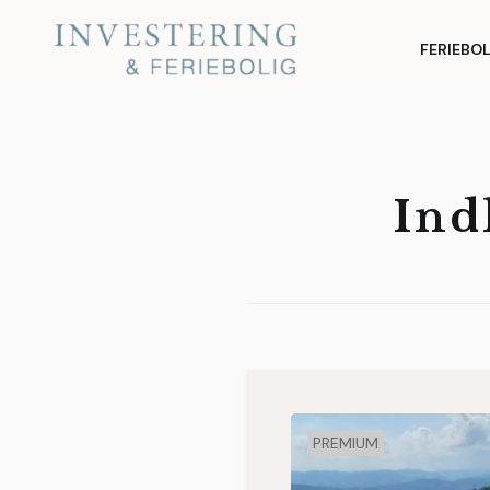
Skip
Investering og
to
FERIEBO
Feriebolig
content
Ind
PREMIUM