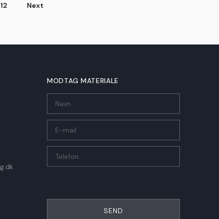
12
Next
MODTAG MATERIALE
g.dk
SEND