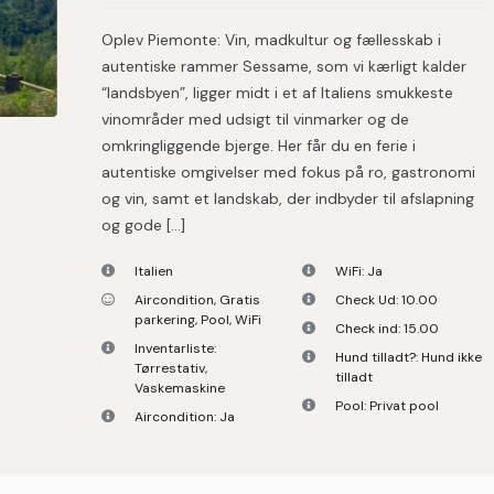
Oplev Piemonte: Vin, madkultur og fællesskab i
autentiske rammer Sessame, som vi kærligt kalder
“landsbyen”, ligger midt i et af Italiens smukkeste
vinområder med udsigt til vinmarker og de
omkringliggende bjerge. Her får du en ferie i
autentiske omgivelser med fokus på ro, gastronomi
og vin, samt et landskab, der indbyder til afslapning
og gode […]
Italien
WiFi:
Ja
Aircondition
,
Gratis
Check Ud:
10.00
parkering
,
Pool
,
WiFi
Check ind:
15.00
Inventarliste:
Hund tilladt?:
Hund ikke
Tørrestativ
,
tilladt
Vaskemaskine
Pool:
Privat pool
Aircondition:
Ja