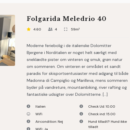
Folgarida Meledrio 40
4.60
4
59m²
Moderne feriebolig i de italienske Dolomitter
Bjergene i Norditalien er noget helt særligt med
sneklædte pister om vinteren og smuk, grøn natur
om sommeren. Om vinteren er området et sandt
paradis for skisportsentusiaster med adgang til både
Madonna di Campiglio og Marilleva, mens sommeren
byder på vandreture, mountainbiking, river rafting og
fantastiske udsigter over Dolomitterne. […]
Italien
Check Ud:
10.00
WiFi
Check ind:
15.00
Aircondition:
Nej
Hund tilladt?:
Hund ikke
tilladt
WiFi:
Ja