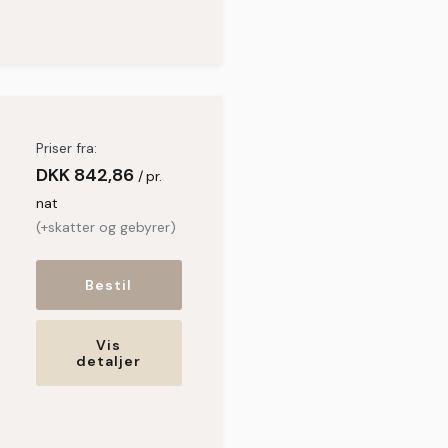
Priser fra:
DKK
842,86
pr.
nat
(+skatter og gebyrer)
Bestil
Vis
detaljer