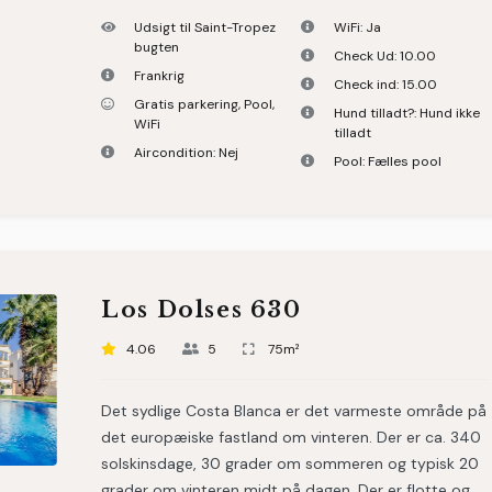
Udsigt til Saint-Tropez
WiFi:
Ja
bugten
Check Ud:
10.00
Frankrig
Check ind:
15.00
Gratis parkering
,
Pool
,
Hund tilladt?:
Hund ikke
WiFi
tilladt
Aircondition:
Nej
Pool:
Fælles pool
Los Dolses 630
4.06
5
75m²
Det sydlige Costa Blanca er det varmeste område på
det europæiske fastland om vinteren. Der er ca. 340
solskinsdage, 30 grader om sommeren og typisk 20
grader om vinteren midt på dagen. Der er flotte og