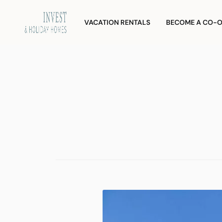
Skip
Investment
and
to
VACATION RENTALS
BECOME A CO-
Vacation
content
Homes