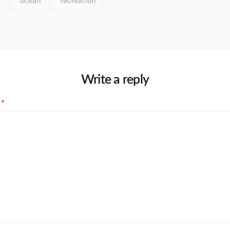
ocean
recreation
Write a reply
t
*