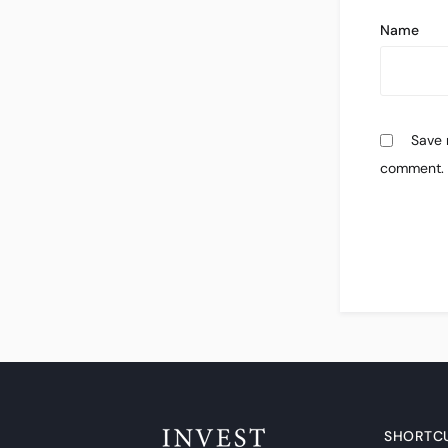
Name
Save 
comment.
SHORTC