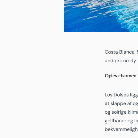
Costa Blanca, 
and proximity 
Oplev charmen i
Los Dolses lig
at slappe af o
og solrige kli
golfbaner og l
bekvemmeligh