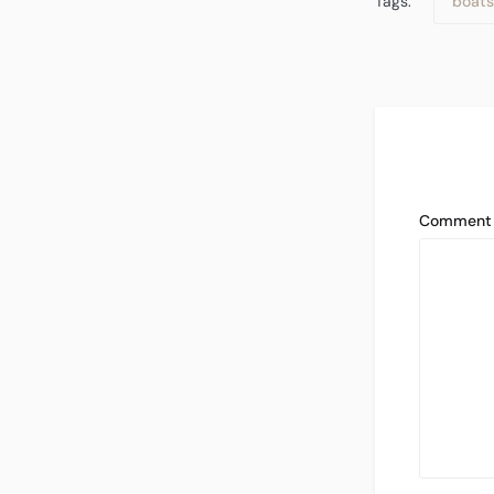
Tags:
boats
Commen