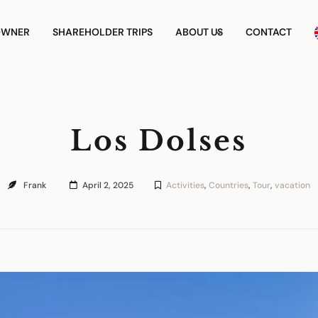
OWNER
SHAREHOLDER TRIPS
ABOUT US
CONTACT
Los Dolses
Frank
April 2, 2025
Activities
,
Countries
,
Tour
,
vacation