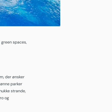
, green spaces,
em, der ønsker
rønne parker
smukke strande,
ro og