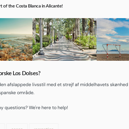
t of the Costa Blanca in Alicante!
dforske Los Dolses?
en afslappede livsstil med et strejf af middelhavets skønhed 
spanske område.
y questions? We're here to help!